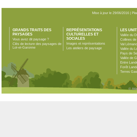
Mise à jour le 29/06/2016 |
Pla
GRANDS TRAITS DES
REPRÉSENTATIONS
LES UNI
PAYSAGES
CULTURELLES ET
Vallée du D
SOCIALES
Vous avez dit paysage ?
Collines d
Images et représentations
Clés de lecture des paysages de
Val Léman
Lot-et-Garonne
Les ateliers de paysage
Vallée du L
Pays de Se
Vallée de 
Entre Land
Forêt Land
Terres Ga
© Atl