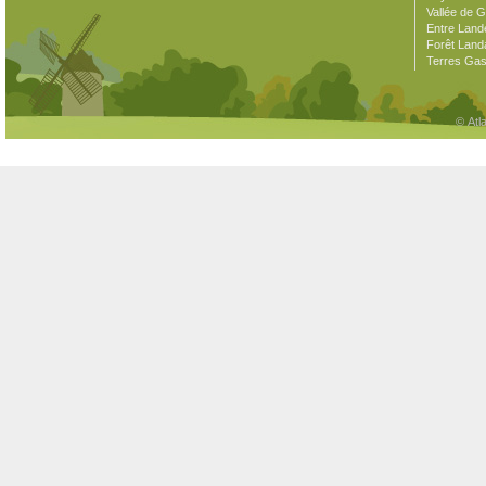
Vallée de 
Entre Land
Forêt Land
Terres Ga
© Atl