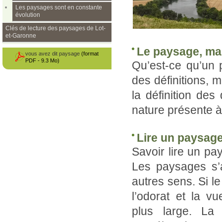
Les paysages sont en constante
évolution
Clés de lecture des paysages de Lot-
et-Garonne
Le paysage, mai
vous avez dit paysage
(format
PDF - 9.3 Mo)
Qu’est-ce qu’un
des définitions, 
la définition des
nature présente à
Lire un paysage
Savoir lire un pa
Les paysages s’
autres sens. Si le
l’odorat et la v
plus large. La