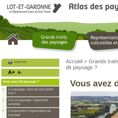
LOT ET GARONNE
Le Département
Accueil
>
Grands trai
Imprimer
dit paysage ?
Vous avez d
Vous avez dit paysage ?
Le paysage, mais de quoi parle-
t’on ?
Lire un paysage, l’approche
sensible
Comprendre l’organisation du
paysage