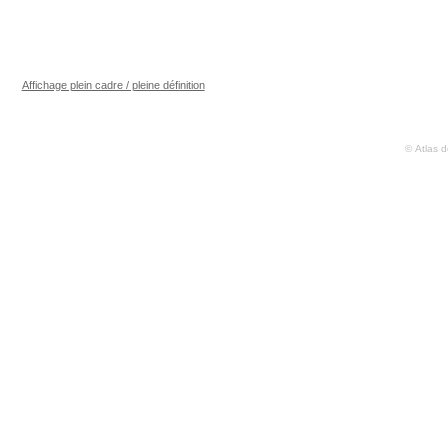
Affichage plein cadre / pleine définition
© Atlas 