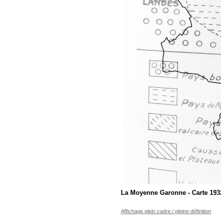
La Moyenne Garonne - Carte 193
Affichage plein cadre / pleine définition