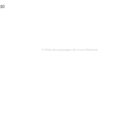
010
© Atlas des paysages de Lot-et-Garonne