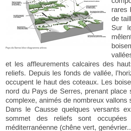
compo
rares 
de tai
Sur l
mêlen
boise
Pays de Serres bloc-diagramme arbres
vallé
et les affleurements calcaires des hau
reliefs. Depuis les fonds de vallée, l’ho
occupent le haut des coteaux. Les bois
nord du Pays de Serres, prenant place s
complexe, animés de nombreux vallons 
Dans le Causse quelques versants ex
sommet des reliefs sont occupées p
méditerranéenne (chêne vert, genévrier...