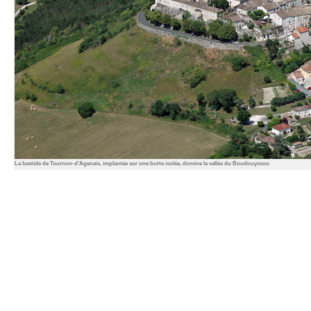
La bastide de Tournon-d’Agenais, implantée sur une butte isolée, domine la vallée du Boudouyssou