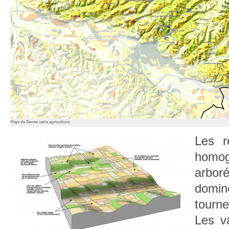
Pays de Serres carte agriculture
Les r
homog
arbor
domin
tourne
Les va