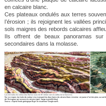
en calcaire blanc.
Ces plateaux ondulés aux terres souvent
l’érosion ; ils rejoignent les vallées pri
sols maigres des rebords calcaires affle
Ils offrent de beaux panoramas sur 
secondaires dans la molasse.
Les dorsales de crêtes des Serres vues de St-Julien vers la vallée de la Garonne.
Sur ce croquis, les traits de couleur vive marquent les deux bancs de calcaire blanc miocène : en jaune à l’arrière plan, au sud de
de l’Armagnac qui recouvre le calcaire (géol : beige à pointillé bleu)
Source : d’après fonds géologique Brgm et visualiseur Google earth.