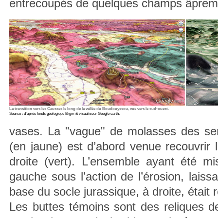
entrecoupés de quelques champs âpreme
La transition vers les Causses le long de la vallée du Boudouyssou, vue vers le sud-ouest.
Source : d’après fonds géologique Brgm & visualiseur Google earth.
vases. La "vague" de molasses des serr
(en jaune) est d’abord venue recouvrir
droite (vert). L’ensemble ayant été m
gauche sous l’action de l’érosion, laiss
base du socle jurassique, à droite, était 
Les buttes témoins sont des reliques d