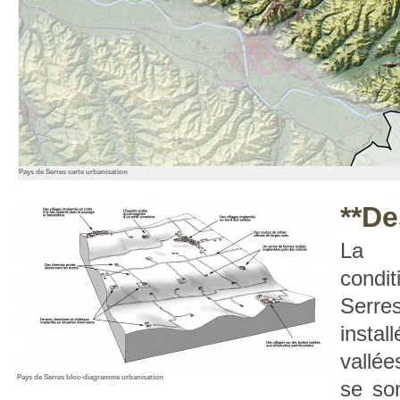
Pays de Serres carte urbanisation
**De
La c
condit
Serre
insta
vallée
Pays de Serres bloc-diagramme urbanisation
se son