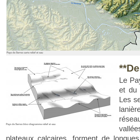
Pays de Serres carte relief et eau
**De
Le Pay
et du 
Les se
laniè
réseau
Pays de Serres bloc-diagramme relief et eau
vallé
plateaux calcaires, forment de longues