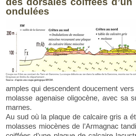
des dorsales coiffées d’un 
ondulées
Coupe sur 6 km au contact du Tarn-et-Garonne. La coupe débute au sw dans la vallée de la Garonne, monte sur le co
Grayssas en limite du département .
Source : d’après une coupe géologique BRGM.
amples qui descendent doucement vers l
molasse agenaise oligocène, avec sa suc
marnes.
Au sud où la plaque de calcaire gris a é
molasses miocènes de l’Armagnac tandis 
coiffées d’une plaque de calcaire lacust