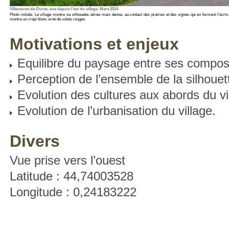
Villeneuve-de-Duras, vue depuis l’est du village. Mars 2014
Photo initiale. Le village montre sa silhouette, étirée mais dense, au contact des prairies et des vignes qui en forment l’écri
montre un crépi blanc orné de volets rouges.
Motivations et enjeux
Equilibre du paysage entre ses composa
Perception de l’ensemble de la silhouett
Evolution des cultures aux abords du vi
Evolution de l’urbanisation du village.
Divers
Vue prise vers l’ouest
Latitude : 44,74003528
Longitude : 0,24183222