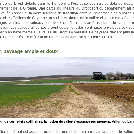
llée du Dropt débute dans le Périgord à l’est et se poursuit au-delà du dépa
tement de la Gironde. Une partie du linéaire du Dropt sort du département au n
 vallée constitue un vaste territoire de transition entre le Bergeracois et la vall
st et les Collines de Guyenne au sud. Les abords de la vallée et ses coteaux établi
ges voisins. Les coteaux sont doux et offrent des arrières plans de collines 
ption. Les vallées affluentes créent également des continuités physiques et visuel
 est bien nette même si la vallée du Dropt s’y poursuit. Le paysage devient plus inti
plus encaissés. Le château de Biron affiche alors sa silhouette au loin.
n paysage ample et doux
in de ces reliefs collinaires, la notion de vallée s’estompe par moment. Vallon du 
llée du Dropt est assez large et offre une belle ampleur mais la notion de vallée