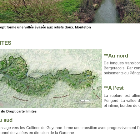
opt forme une vallée évasée aux reliefs doux. Monteton
ITES
**Au nord
De longues transitio
Bergeracois. Par co
boisements du Périgo
**A l’est
La rupture est affi
Périgord. La vallée d
et intime, bordée de 
e du Dropt carte limites
u sud
ssage vers les Collines de Guyenne forme une transition avec progressivement l
llonné de vallées en direction de la Garonne.