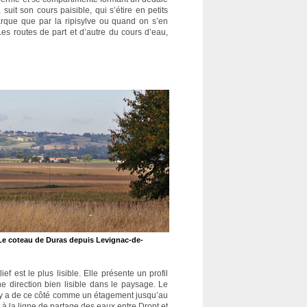
uit son cours paisible, qui s’étire en petits
marque que par la ripisylve ou quand on s’en
Les routes de part et d’autre du cours d’eau,
é. Le coteau de Duras depuis Levignac-de-
f est le plus lisible. Elle présente un profil
e direction bien lisible dans le paysage. Le
l y a de ce côté comme un étagement jusqu’au
 à la ligne de partage des eaux entre Dropt et