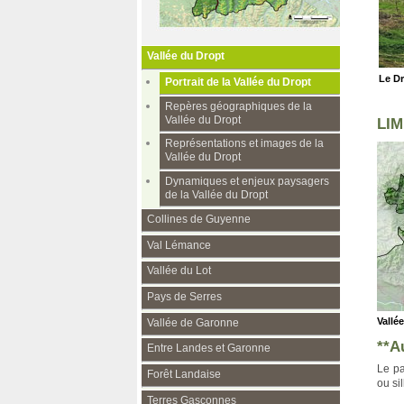
Vallée du Dropt
Le Dr
Portrait de la Vallée du Dropt
Repères géographiques de la
Vallée du Dropt
LIM
Représentations et images de la
Vallée du Dropt
Dynamiques et enjeux paysagers
de la Vallée du Dropt
Collines de Guyenne
Val Lémance
Vallée du Lot
Pays de Serres
Vallé
Vallée de Garonne
**A
Entre Landes et Garonne
Le pa
Forêt Landaise
ou si
Terres Gasconnes