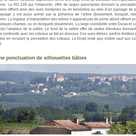
nne. La RD 228 qui l’emprunte, offre de larges panoramas donnant la percepti
tions offrent ainsi des vues lointaines ou en belvédère au sein d’un paysage de 
aysage y est aussi animé par la présence de l’arbre (boisement, bosquet, rid
oles. La logique d’implantation des arbres n’apparait pas de prime abord offrant un 
elques champs, ou en bosquets disséminés. La large covisibilité entre Duras et L
isir l’ampleur de la vallée. Le fond de la vallée offre de vastes étendues donnant
la continuité avec les coteaux se fait en douceur. Ces vues étirées, parfois limitée
llée en reculant la perception des coteaux. Le Dropt reste peu visible sauf aux co
).
ne ponctuation de silhouettes bâties