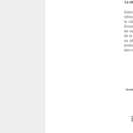
Le ch
Dans 
silho
la va
Dourd
de vu
de la
sa si
prolo
des v