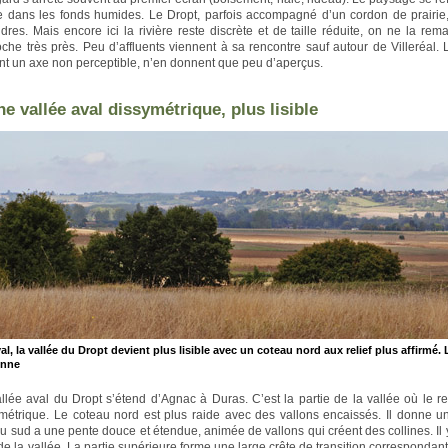
e dans les fonds humides. Le Dropt, parfois accompagné d’un cordon de prairie, s
res. Mais encore ici la rivière reste discrète et de taille réduite, on ne la re
che très près. Peu d’affluents viennent à sa rencontre sauf autour de Villeréal. 
nt un axe non perceptible, n’en donnent que peu d’aperçus.
ne vallée aval dissymétrique, plus lisible
al, la vallée du Dropt devient plus lisible avec un coteau nord aux relief plus affirm
nne
llée aval du Dropt s’étend d’Agnac à Duras. C’est la partie de la vallée où le relie
métrique. Le coteau nord est plus raide avec des vallons encaissés. Il donne un
u sud a une pente douce et étendue, animée de vallons qui créent des collines. I
de la vallée. La partie supérieure forme une large crête de transition correspondant