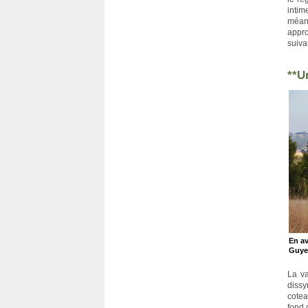
intim
méand
appro
suiva
**U
En av
Guye
La va
dissy
cotea
fond 