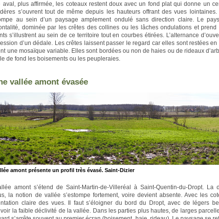
e aval, plus affirmée, les coteaux restent doux avec un fond plat qui donne un c
dères s’ouvrent tout de même depuis les hauteurs offrant des vues lointaines
tompe au sein d’un paysage amplement ondulé sans direction claire. Le pay
ontalité, dominée par les crêtes des collines ou les lâches ondulations et prend
ants s’illustrent au sein de ce territoire tout en courbes étirées. L’alternance d’ou
ression d’un dédale. Les crêtes laissent passer le regard car elles sont restées en 
nt une mosaïque variable. Elles sont bordées ou non de haies ou de rideaux d’arb
ile de fond les boisements ou les peupleraies.
ne vallée amont évasée
llée amont présente un profil très évasé. Saint-Dizier
llée amont s’étend de Saint-Martin-de-Villeréal à Saint-Quentin-du-Dropt. La
s, la notion de vallée s’estompe fortement, voire devient absente. Avec les cot
entation claire des vues. Il faut s’éloigner du bord du Dropt, avec de légers b
voir la faible déclivité de la vallée. Dans les parties plus hautes, de larges parce
gard s’arrête souvent au premier écran (boisement, haie, rideau). Le paysage se 