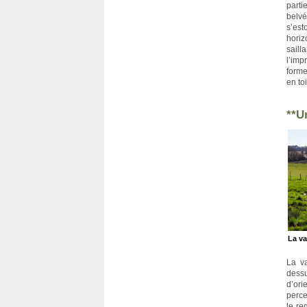
parti
belvé
s’es
horiz
saill
l’imp
forme
en to
**U
La va
La va
dessu
d’ori
perce
le re