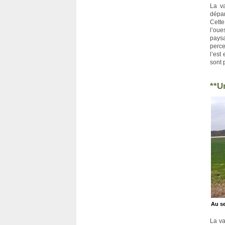
La va
dépar
Cette
l’oue
paysa
perce
l’est
sont 
**U
Au se
La va