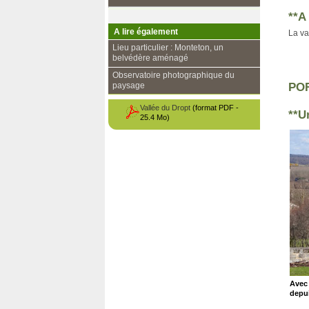
**A
A lire également
La va
Lieu particulier : Monteton, un
belvédère aménagé
Observatoire photographique du
paysage
PO
Vallée du Dropt
(format PDF -
**U
25.4 Mo)
Avec 
depu