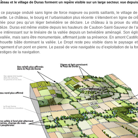
âteau et le village de Duras forment un repère visible sur un large secteur. vue dep
ce paysage ondulé sans ligne de force majeure ou points saillants, le village de
uette. Le château, le bourg et l’urbanisation plus récente s’étendent en ligne de crê
llée pour peu qu’un léger belvédère se déclare. Le château à la proue du vil
èze. Duras est même visible depuis les hauteurs de Caubon-Saint-Sauveur de l’aut
e intéressant sur le linéaire de la vallée depuis un belvédère aménagé. Son égli
 vallée, mais sans être monumentale, affirmant juste sa présence. En amont Casti
lhouette bâtie dominant la vallée. Le Dropt reste peu visible dans le paysage et
ngement d’un pont en pierre. Le passé de voie navigable ou d’exploitation de la for
estiges de la navigation.