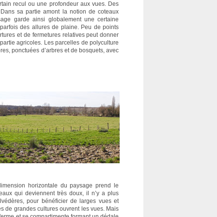
ertain recul ou une profondeur aux vues. Des
. Dans sa partie amont la notion de coteaux
sage garde ainsi globalement une certaine
 parfois des allures de plaine. Peu de points
vertures et de fermetures relatives peut donner
partie agricoles. Les parcelles de polyculture
res, ponctuées d’arbres et de bosquets, avec
 dimension horizontale du paysage prend le
eaux qui deviennent très doux, il n’y a plus
elvédères, pour bénéficier de larges vues et
lles de grandes cultures ouvrent les vues. Mais
referme et se compartimente formant un dédale