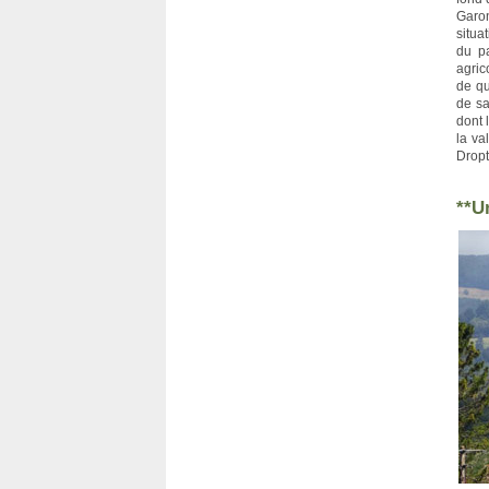
Garo
situa
du p
agric
de qu
de sa
dont 
la va
Dropt
**U