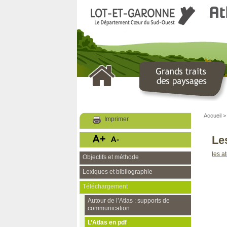
LOT ET GARONNE
Le Département
Accueil
Imprimer
Le
les a
Objectifs et méthode
Lexiques et bibliographie
Téléchargement
Autour de l’Atlas : supports de
communication
L’Atlas en pdf