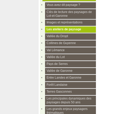
Vous avez dit paysage ?
Clés de lecture des paysages de
Lot-et-Garonne
Images et représentations
Les ateliers de paysage
Vallée du Dropt
Collines de Guyenne
Val Lémance
Vallée du Lot
Pays de Serres
Vallée de Garonne
Entre Landes et Garonne
Forêt Landaise
Terres Gasconnes
Les principales dynamiques des
paysages depuis 50 ans
Les grands enjeux paysagers
thématiques