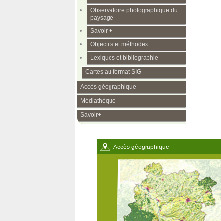
Observatoire photographique du
paysage
Savoir +
Objectifs et méthodes
Lexiques et bibliographie
Cartes au format SIG
Accès géographique
Médiathèque
Savoir+
Accès géographique