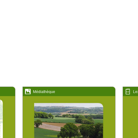
Médiathèque
Lex