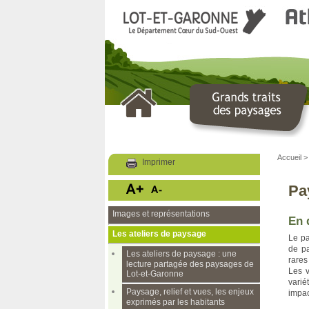
LOT ET GARONNE
Le Département
Accueil
Imprimer
Pa
Images et représentations
En 
Les ateliers de paysage
Le pa
de pa
Les ateliers de paysage : une
rares
lecture partagée des paysages de
Les v
Lot-et-Garonne
varié
Paysage, relief et vues, les enjeux
impac
exprimés par les habitants