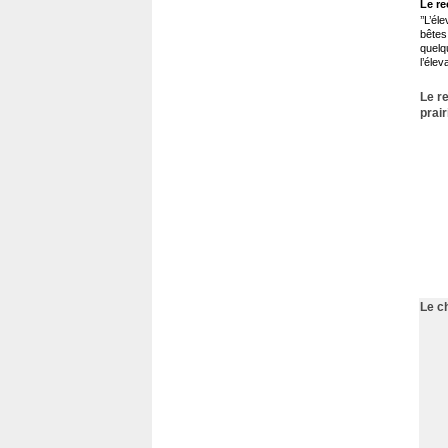
Le re
’’L’é
bêtes
quelq
l’éle
Le r
prair
Le c