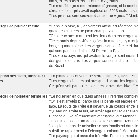
maïs, et les noisetiers.’’ Penne-d’Agenais
’’Le maraîchage a énormément régressé, et le nombre
céréales. Leur prix avait explosé en 2013 mais il es
’’Les prés, ce sont souvent d’ancienne vignes.’’ Mo
erger de prunier recule
’’Dans la plaine, ici, les vergers ont aussi régressé 
quelques cultures de plein champ.’’ Aiguillon
’’Ces deux prés marquent les deux derniers vergers q
’’Je connais depuis 40 ans, c’est immuable, il y a tou
bouge quand même. Les vergers sont en friche et dan
qui sont partis en friche.’’ St-Pierre-de-Buzet
’’Les vieux paysans qui avaient le verger sont morts.
des gens d’en bas. Les vergers sont en friche et la fe
de-Buzet
uption des filets, tunnels et
’’La plaine est couverte de serres, tunnels, filets.’’ S
es
’’Les vergers fruitiers ont presque disparu, les lég
Ce qu’on voit partout ce sont des serres, des kiwis.’’ 
erger de noisetier ferme les
’’Le noisetier, en quelques années il referme compl
s
’’On s’est arrêtés ici parce que la pente est encore en 
face. La route de crête est devenue un couloir entre 
’’Quand on arrête le lait, on aménage un lac dans le f
C’est ce qui va sûrement arriver encore ici.’’ Monbah
’’D’ici 10 ans, on aura des noisetiers partout’’ Monb
"Les plantations de noisetier se systématisent dans les
substitue rapidement à l’élevage ruminant." Monbah
’’Le paysage peut basculer très vite. En ce moment c’e