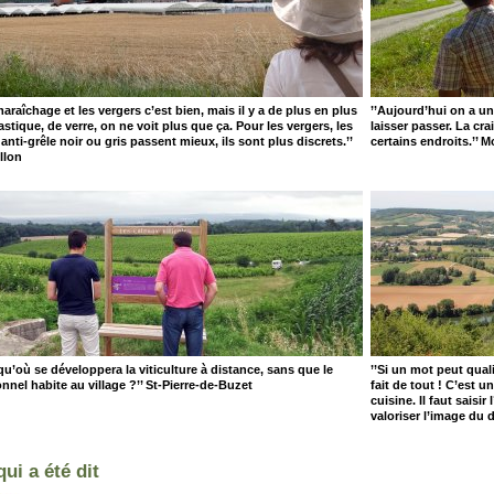
maraîchage et les vergers c’est bien, mais il y a de plus en plus
’’Aujourd’hui on a un
astique, de verre, on ne voit plus que ça. Pour les vergers, les
laisser passer. La cr
s anti-grêle noir ou gris passent mieux, ils sont plus discrets.’’
certains endroits.’’
llon
qu’où se développera la viticulture à distance, sans que le
’’Si un mot peut qual
nnel habite au village ?’’ St-Pierre-de-Buzet
fait de tout ! C’est u
cuisine. Il faut sais
valoriser l’image du
qui a été dit