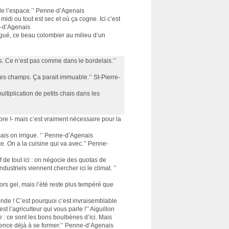
 de l’espace.’’ Penne-d’Agenais
midi ou tout est sec et où ça cogne. Ici c’est
ne-d’Agenais
irrigué, ce beau colombier au milieu d’un
gers. Ce n’est pas comme dans le bordelais.’’
ux, les champs. Ça parait immuable.’’ St-Pierre-
ultiplication de petits chais dans les
core !- mais c’est vraiment nécessaire pour la
, mais on irrigue. ’’ Penne-d’Agenais
tte. On a la cuisine qui va avec.’’ Penne-
ef de tout ici : on négocie des quotas de
ustriels viennent chercher ici le climat. ’’
rs gel, mais l’été reste plus tempéré que
onde ! C’est pourquoi c’est invraisemblable
t l’agriculteur qui vous parle !’’ Aiguillon
: ce sont les bons boulbènes d’ici. Mais
mence déjà à se former.’’ Penne-d’Agenais