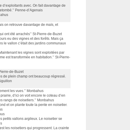
 d’exploitants avec. On fait davantage de
t retombé.’’ Penne-d’Agenais
nbahus
mais on retrouve davantage de maïs, et
ui ont été arrachés’’ St-Pierre-de-Buzet
jours eu des vignes et des forêts. Mais ça
s le vallon c’était des jardins communaux
 Maintenant les vignes sont exploitées par
rme est transformée en habitation.’’ St-Pierre-
t-Pierre-de-Buzet
umes de plein champ ont beaucoup régressé.
Aiguillon
ètement les vues.’’ Monbahus
prairie, d’ici on voit encore le coteau d’en
les rangs de noisetiers.’’ Monbahus
ond et on plante toute la pente en noisetier.
us
ahus
 petits vallons argileux. Le noisetier se
us
st les noisetiers qui progressent. La crainte