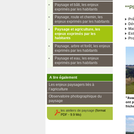
Paysage et bâti, les enjeux
**P
exprimés par les habitants
Paysage, route et chemin, les
Pré
enjeux exprimés par les habitants
Dév
Mai
Paysage et agriculture, les
Est
enjeux exprimés par les
habitants
Pro
Paysage, arbre et forêt, les enjeux
exprimés par les habitants
Paysage et eau, les enjeux
exprimés par les habitants
A lire également
Les enjeux paysagers liés à
l’agriculture
Observatoire photographique du
’’Ava
paysage
ont p
frich
les ateliers de paysage
(format
PDF - 9.9 Mo)