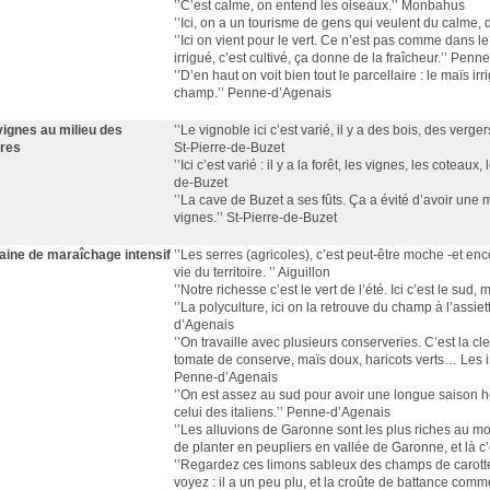
’’C’est calme, on entend les oiseaux.’’ Monbahus
’’Ici, on a un tourisme de gens qui veulent du calme,
’’Ici on vient pour le vert. Ce n’est pas comme dans le 
irrigué, c’est cultivé, ça donne de la fraîcheur.’’ Pen
’’D’en haut on voit bien tout le parcellaire : le maïs 
champ.’’ Penne-d’Agenais
vignes au milieu des
’’Le vignoble ici c’est varié, il y a des bois, des ver
ures
St-Pierre-de-Buzet
’’Ici c’est varié : il y a la forêt, les vignes, les cotea
de-Buzet
’’La cave de Buzet a ses fûts. Ça a évité d’avoir une m
vignes.’’ St-Pierre-de-Buzet
laine de maraîchage intensif
’’Les serres (agricoles), c’est peut-être moche -et en
vie du territoire. ’’ Aiguillon
’’Notre richesse c’est le vert de l’été. Ici c’est le sud
’’La polyculture, ici on la retrouve du champ à l’assie
d’Agenais
’’On travaille avec plusieurs conserveries. C’est la cl
tomate de conserve, maïs doux, haricots verts… Les ind
Penne-d’Agenais
’’On est assez au sud pour avoir une longue saison ho
celui des italiens.’’ Penne-d’Agenais
’’Les alluvions de Garonne sont les plus riches au m
de planter en peupliers en vallée de Garonne, et là c’es
’’Regardez ces limons sableux des champs de carotte 
voyez : il a un peu plu, et la croûte de battance com