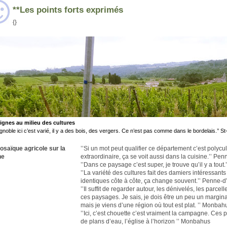
**Les points forts exprimés
{}
ignes au milieu des cultures
vignoble ici c’est varié, il y a des bois, des vergers. Ce n’est pas comme dans le bordelais.’’ S
osaïque agricole sur la
’’Si un mot peut qualifier ce département c’est polycultu
ne
extraordinaire, ça se voit aussi dans la cuisine.’’ Pe
’’Dans ce paysage c’est super, je trouve qu’il y a tout.
’’La variété des cultures fait des damiers intéressant
identiques côte à côte, ça change souvent.’’ Penne-
’’Il suffit de regarder autour, les dénivelés, les parc
ces paysages. Je sais, je dois être un peu un margina
mais je viens d’une région où tout est plat. ’’ Monbah
’’Ici, c’est chouette c’est vraiment la campagne. Ces p
de plans d’eau, l’église à l’horizon ’’ Monbahus