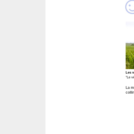
Les v
’’Le 
La m
colli