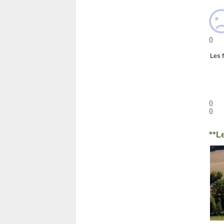
{}
Les f
{}
{}
**L