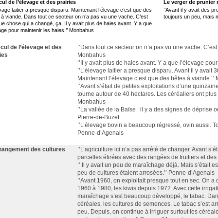
cul de l’élevage et des prairies
Le verger de prunier 
levage laitier a presque disparu. Maintenant l’élevage c’est que des
’’Avant il y avait des p
 à viande. Dans tout ce secteur on n’a pas vu une vache. C’est
toujours un peu, mais 
ue chose qui a changé, ça. Il y avait plus de haies avant. Y a que
vage pour maintenir les haies.’’ Monbahus
ecul de l’élevage et des
’’Dans tout ce secteur on n’a pas vu une vache. C’est
ies
Monbahus
’’Il y avait plus de haies avant. Y a que l’élevage po
’’L’élevage laitier a presque disparu. Avant il y avait 3
Maintenant l’élevage c’est que des bêtes à viande.’
’’Avant s’était de petites exploitations d’une quinza
tourne autour de 40 hectares. Les céréaliers ont plus g
Monbahus
’’La vallée de la Baïse : il y a des signes de déprise ou
Pierre-de-Buzet
’’L’élevage bovin a beaucoup régressé, ovin aussi. To
Penne-d’Agenais
hangement des cultures
’’L’agriculture ici n’a pas arrêté de changer. Avant s’
parcelles étirées avec des rangées de fruitiers et des
’’ Il y avait un peu de maraîchage déjà. Mais s’était e
peu de cultures étaient arrosées.’’ Penne-d’Agenais
’’Avant 1960, on exploitait presque tout en sec. On a
1960 à 1980, les kiwis depuis 1972. Avec cette irrigat
maraîchage s’est beaucoup développé, le tabac. Dan
céréales, les cultures de semences. Le tabac s’est arr
peu. Depuis, on continue à irriguer surtout les céréa