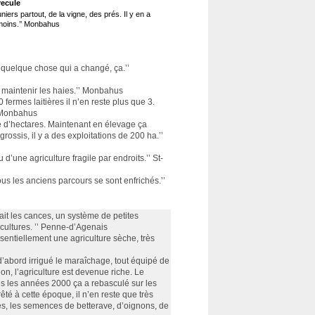
recule
runiers partout, de la vigne, des prés. Il y en a
moins.’’ Monbahus
 quelque chose qui a changé, ça.’’
ur maintenir les haies.’’ Monbahus
0 fermes laitières il n’en reste plus que 3.
’ Monbahus
ine d’hectares. Maintenant en élevage ça
rossis, il y a des exploitations de 200 ha.’’
 d’une agriculture fragile par endroits.’’ St-
us les anciens parcours se sont enfrichés.’’
était les cances, un système de petites
 cultures. ’’ Penne-d’Agenais
ssentiellement une agriculture sèche, très
 d’abord irrigué le maraîchage, tout équipé de
ion, l’agriculture est devenue riche. Le
s les années 2000 ça a rebasculé sur les
êté à cette époque, il n’en reste que très
les, les semences de betterave, d’oignons, de