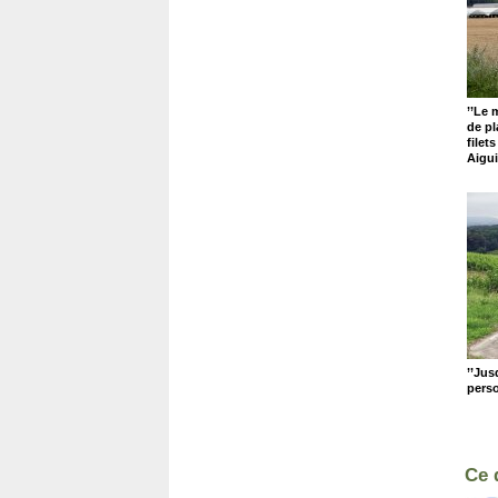
’’Le 
de pl
filet
Aigui
’’Jus
perso
Ce 