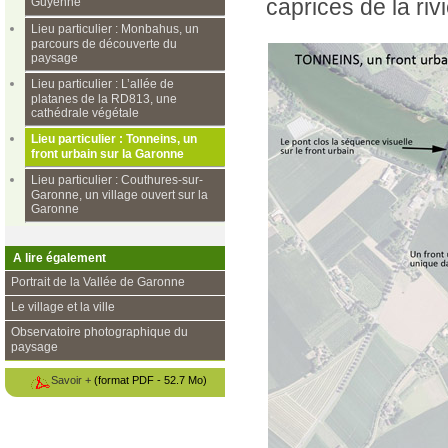
caprices de la riv
Guyenne
Lieu particulier : Monbahus, un
parcours de découverte du
paysage
Lieu particulier : L’allée de
platanes de la RD813, une
cathédrale végétale
Lieu particulier : Tonneins, un
front urbain sur la Garonne
Lieu particulier : Couthures-sur-
Garonne, un village ouvert sur la
Garonne
A lire également
Portrait de la Vallée de Garonne
Le village et la ville
Observatoire photographique du
paysage
Savoir +
(format PDF - 52.7 Mo)