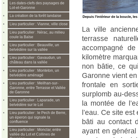
Les dates-clefs des paysages de
Lot-et-Garonne
La création de la forêt landaise
Depuis l’intérieur de la boucle, l
Lieu particulier : Vianne, ville close
La ville ancienn
Lieu particulier : Nérac, au milieu
terrasse nature
coule la Baïse
Lieu particulier : Beauville, un
accompagné de s
belvédère sur la vallée
kilomètre marquant
Lieu particulier : Gavaudun, un
château dans la vallée
non bâtie, ce qu
Lieu particulier : Monteton, un
Garonne vient en 
belvédère aménagé
frontale en sor
Lieu particulier : Meilhan-sur-
Garonne, entre Terrasse et Vallée
de Garonne
surplomb au-dess
Lieu particulier : Laparade, un
la montée de l’e
belvédère sur le Lot
l’eau. Ce site est
Lieu particulier : le Pech de Berre,
un éperon qui signale la
bâti au contact 
confluence
ayant en général
Lieu particulier : Monclar, entre
vallée du Lot et Collines de