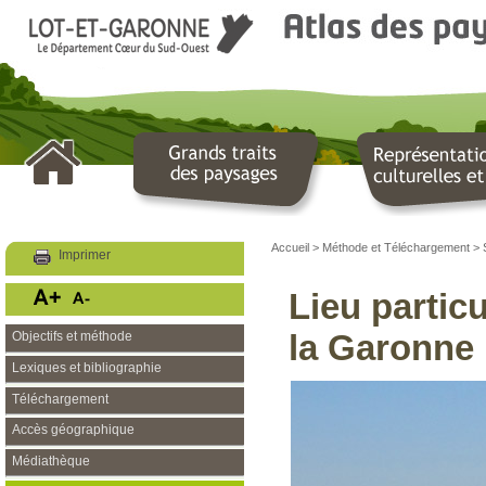
LOT ET GARONNE
Le Département
Accueil
>
Méthode et Téléchargement
>
Imprimer
Lieu particu
la Garonne
Objectifs et méthode
Lexiques et bibliographie
Téléchargement
Accès géographique
Médiathèque