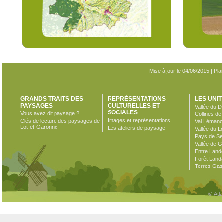
Mise à jour le 04/06/2015 |
Pla
GRANDS TRAITS DES
REPRÉSENTATIONS
LES UNI
PAYSAGES
CULTURELLES ET
Vallée du D
SOCIALES
Vous avez dit paysage ?
Collines d
Images et représentations
Clés de lecture des paysages de
Val Léman
Lot-et-Garonne
Les ateliers de paysage
Vallée du L
Pays de Se
Vallée de 
Entre Land
Forêt Land
Terres Ga
© Atl