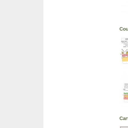
Cou
Car