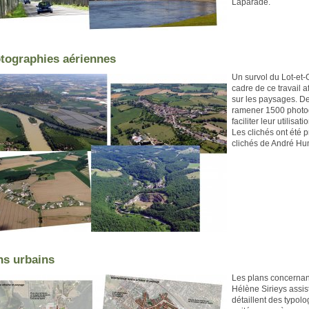
Laparade.
tographies aériennes
Un survol du Lot-et-
cadre de ce travail 
sur les paysages. De
ramener 1500 photog
faciliter leur utilisati
Les clichés ont été 
clichés de André Hu
ns urbains
Les plans concernan
Hélène Sirieys assi
détaillent des typo