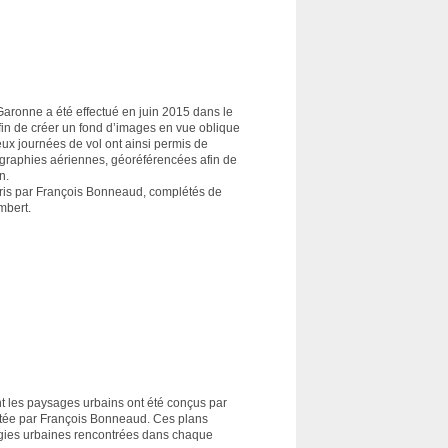
Garonne a été effectué en juin 2015 dans le
afin de créer un fond d’images en vue oblique
ux journées de vol ont ainsi permis de
raphies aériennes, géoréférencées afin de
on.
pris par François Bonneaud, complétés de
mbert.
t les paysages urbains ont été conçus par
stée par François Bonneaud. Ces plans
logies urbaines rencontrées dans chaque